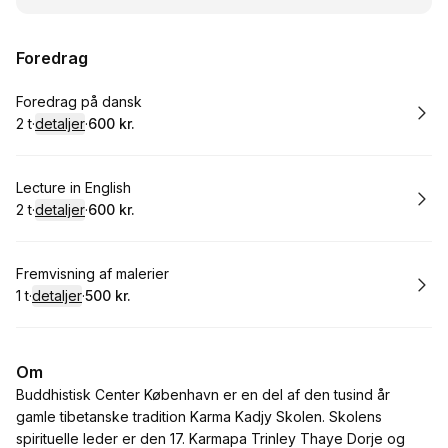
Foredrag
Bestil
Foredrag på dansk
2 t
·
detaljer
·
600 kr.
.
Varighed
.
:
Pris
:
Bestil
Lecture in English
2 t
·
detaljer
·
600 kr.
.
Varighed
.
:
Pris
:
Bestil
Fremvisning af malerier
1 t
·
detaljer
·
500 kr.
.
Varighed
.
:
Pris
:
Om
Buddhistisk Center København er en del af den tusind år
gamle tibetanske tradition Karma Kadjy Skolen. Skolens
spirituelle leder er den 17. Karmapa Trinley Thaye Dorje og