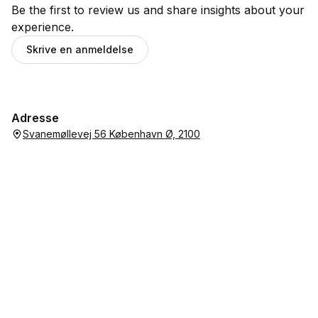
Danmark. Her kan man få viden om buddhisme, fordybe sig i
Be the first to review us and share insights about your
meditation, og deltage i det buddhistiske fællesskab.
experience.
Skrive en anmeldelse
Centrene arrangerer foredrag og meditationsaftener og
afholder weekendkurser. Se yderligere program på centrenes
lokale sider på
www.buddha.dk
.
Centrene tilbyder desuden foredrag for skole-, gymnasie- og
Adresse
seminarieklasser, foreninger og lignende.
Svanemøllevej 56 København Ø, 2100