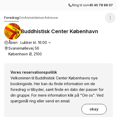
Ring til os
+45 40 78 66 07
Buddhistisk Center København
Foredrag
Om
Anmeldelser
Adresse
Buddhistisk Center København
Åbningstider
Åben
·
Lukker kl.
16:00
Svanemøllevej 56
København Ø, 2100
Vores reservationspolitik
Velkommen til Buddhistisk Center Københavns nye
bookingside. Her kan du finde information om de
foredrag vi tilbyder, samt finde en dato der passer for
din gruppe. For mere information klik på "Om os". Ved
spørgsmål ring eller send en email.
okay